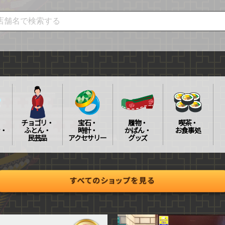
チョゴリ・
宝石・
履物・
喫茶・
・
ふとん・
時計・
かばん・
お食事処
民芸品
アクセサリー
グッズ