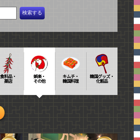
食料品・
娯楽・
キムチ・
韓国グッズ・
薬店
その他
韓国料理
化粧品